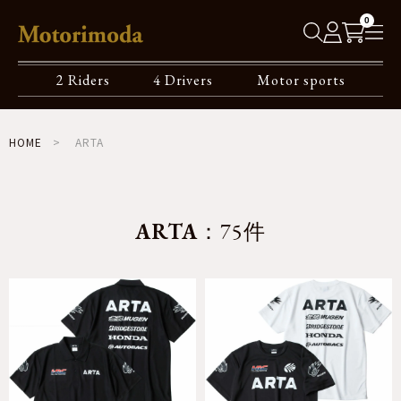
0
2 Riders
4 Drivers
Motor sports
HOME
ARTA
ARTA
：75件