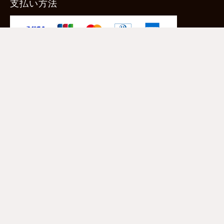
支払い方法
-クレジットカード -あと払い（ペイディ）
-PayPay -楽天ペイ -Amazon Pay
-代金引換（手数料660円） ※宅配便限定
送料
全国一律1,100円
＊メール便配送対象商品は一律330円。
11,000円以上のお買い物で当社負担。
ご利用ガイドはこちら