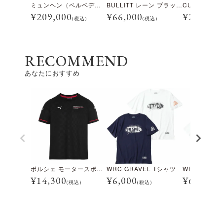
ミュンヘン（ベルベデーレ）
BULLITT レーン ブラック/ホワイト
¥
209,000
¥
66,000
¥
28,600
(税込)
(税込)
RECOMMEND
あなたにおすすめ
ポルシェ モータースポーツ レプリカ Tシャツ
WRC GRAVEL Tシャツ
¥
14,300
¥
6,000
¥
6,000
(税込)
(税込)
(税