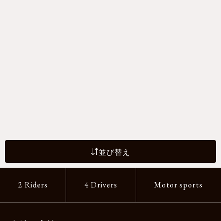
並び替え
2 Riders
4 Drivers
Motor sports