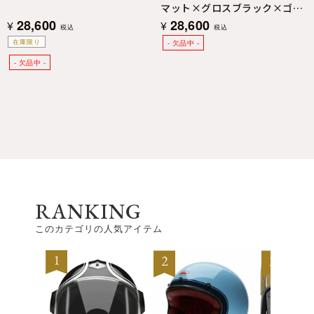
マット×グロスブラック×ゴー
ルド
28,600
28,600
¥
¥
税込
税込
在庫限り
RANKING
このカテゴリの人気アイテム