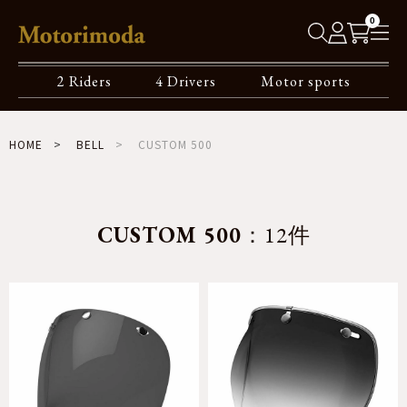
0
2 Riders
4 Drivers
Motor sports
HOME
BELL
CUSTOM 500
CUSTOM 500
：12件