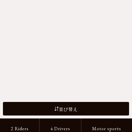
並び替え
2 Riders
4 Drivers
Motor sports