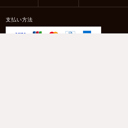
支払い方法
-クレジットカード -あと払い（ペイディ）
-PayPay -楽天ペイ -Amazon Pay
-代金引換（手数料660円） ※宅配便限定
送料
全国一律1,100円
＊メール便配送対象商品は一律330円。
11,000円以上のお買い物で当社負担。