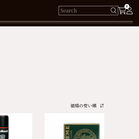
0
様
保有ポイント： pt
ログイン
新規会員登録