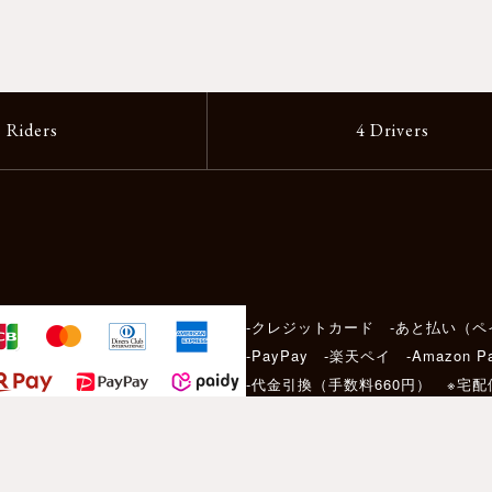
2 Riders
4 Drivers
-クレジットカード -あと払い（ペ
-PayPay -楽天ペイ -Amazon P
-代金引換（手数料660円） ※宅