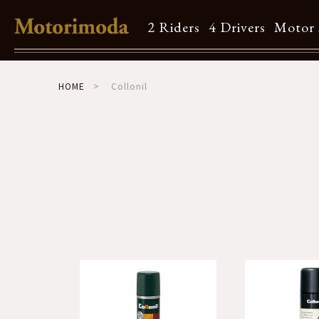
2 Riders
4 Drivers
Motor 
Shop Info
HOME
Collonil
Motorimodaとは
店舗一覧
Brand
Brand list
Guide
ご利用ガイド