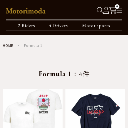
0
2 Riders
4 Drivers
Motor sports
HOME
Formula 1
Formula 1
：4件