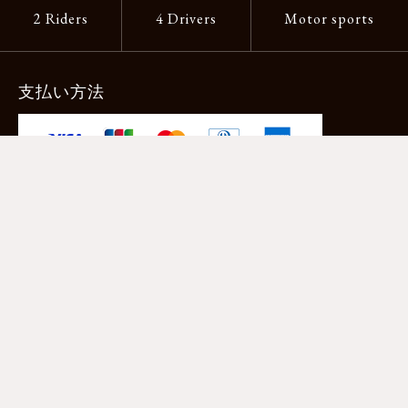
2 Riders
4 Drivers
Motor sports
支払い方法
-クレジットカード -あと払い（ペイディ）
-PayPay -楽天ペイ -Amazon Pay
-代金引換（手数料660円） ※宅配便限定
送料
全国一律1,100円
＊メール便配送対象商品は一律330円。
11,000円以上のお買い物で当社負担。