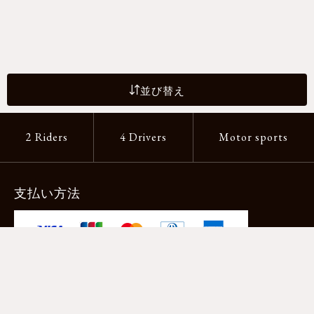
並び替え
2 Riders
4 Drivers
Motor sports
支払い方法
-クレジットカード -あと払い（ペイディ）
-PayPay -楽天ペイ -Amazon Pay