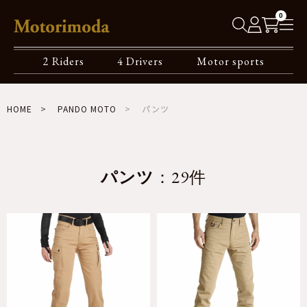
0
2 Riders
4 Drivers
Motor sports
HOME
PANDO MOTO
パンツ
パンツ
：29件