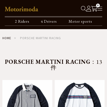
0
2 Riders
4 Drivers
Motor sports
HOME
PORSCHE MARTINI RACING
PORSCHE MARTINI RACING
：13
件