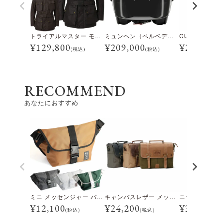
トライアルマスター モーターサイクル ジャケット
ミュンヘン（ベルベデーレ）
¥
129,800
¥
209,000
¥
28,600
(税込)
(税込)
RECOMMEND
あなたにおすすめ
ミニ メッセンジャー バッグ
キャンバスレザー メッセンジャーバッグ
¥
12,100
¥
24,200
¥
3,500
(税込)
(税込)
(税