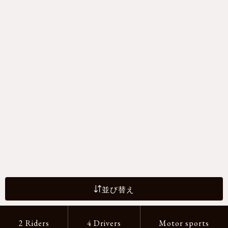
並び替え
2 Riders
4 Drivers
Motor sports