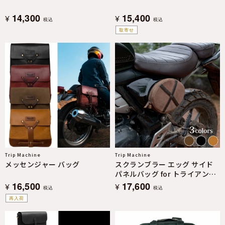
14,300
15,400
¥
¥
税込
税込
取寄せ
Trip Machine
Trip Machine
メッセンジャー バッグ
スクランブラー エッグ サイド
パネルバッグ for トライアンフ
スクランブラー400X / XC
16,500
17,600
¥
¥
税込
税込
再入荷