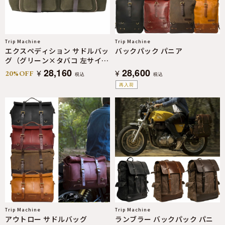
Trip Machine
Trip Machine
エクスペディション サドルバッ
バックパック パニア
グ（グリーン×タバコ 左サイド
用）
28,160
28,600
¥
¥
20%OFF
税込
税込
再入荷
Trip Machine
Trip Machine
アウトロー サドルバッグ
ランブラー バックパック パニ