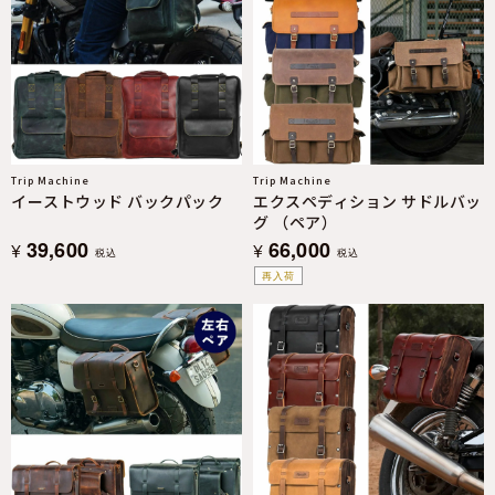
Trip Machine
Trip Machine
イーストウッド バックパック
エクスペディション サドルバッ
グ （ペア）
39,600
66,000
¥
¥
税込
税込
再入荷