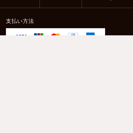
支払い方法
-クレジットカード -あと払い（ペイディ）
-PayPay -楽天ペイ -Amazon Pay
-代金引換（手数料660円） ※宅配便限定
送料
全国一律1,100円
＊メール便配送対象商品は一律330円。
11,000円以上のお買い物で当社負担。