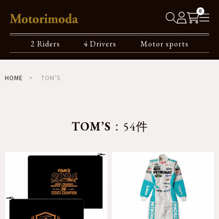
0
2 Riders
4 Drivers
Motor sports
HOME
TOM’S
TOM’S
：54件