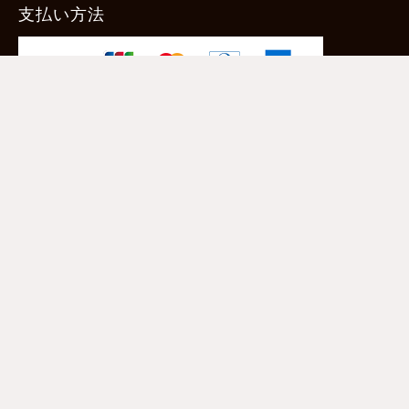
支払い方法
-クレジットカード -あと払い（ペイディ）
-PayPay -楽天ペイ -Amazon Pay
-代金引換（手数料660円） ※宅配便限定
送料
全国一律1,100円
＊メール便配送対象商品は一律330円。
11,000円以上のお買い物で当社負担。
ご利用ガイドはこちら