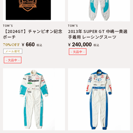
TOM’S
TOM’S
【2024GT】チャンピオン記念
2013年 SUPER GT 中嶋一貴選
ポーチ
手着用 レーシングスーツ
660
240,000
¥
¥
70%OFF
税込
税込
メール便可