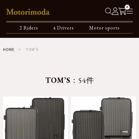
0
2 Riders
4 Drivers
Motor sports
HOME
TOM’S
TOM’S
：54件