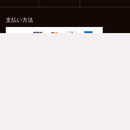
支払い方法
-クレジットカード -あと払い（ペイディ）
-PayPay -楽天ペイ -Amazon Pay
-代金引換（手数料660円） ※宅配便限定
送料
全国一律1,100円
＊メール便配送対象商品は一律330円。
11,000円以上のお買い物で当社負担。