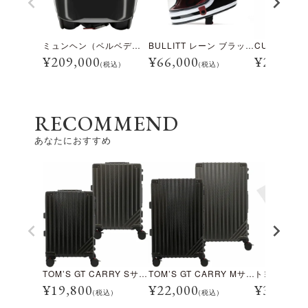
ミュンヘン（ベルベデーレ）
BULLITT レーン ブラック/ホワイト
¥
209,000
¥
66,000
¥
28,600
(税込)
(税込)
RECOMMEND
あなたにおすすめ
TOM’S GT CARRY Sサイズ
TOM’S GT CARRY Mサイズ
¥
19,800
¥
22,000
¥
3,960
(税込)
(税込)
(税