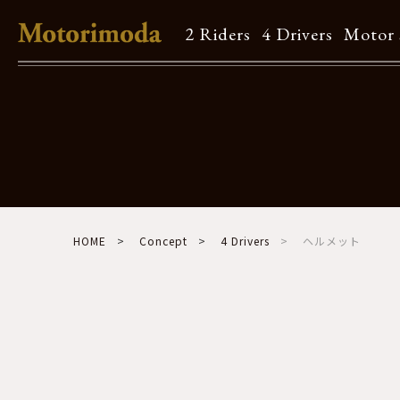
2 Riders
4 Drivers
Motor 
Shop Info
Motorimodaとは
店舗一覧
Brand
HOME
Concept
4 Drivers
ヘルメット
Brand list
Guide
ご利用ガイド