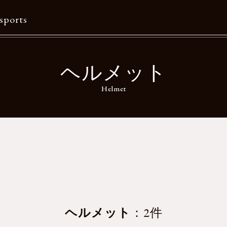
sports
Contents
ヘルメット
特集一覧
Helmet
Information一覧
メルマガ購読
カタログダウンロード
リクルート
ヘルメット
：2件