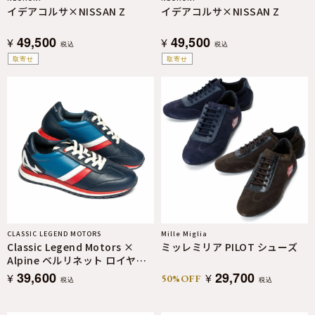
イデアコルサ×NISSAN Z
イデアコルサ×NISSAN Z
49,500
49,500
¥
¥
税込
税込
取寄せ
取寄せ
CLASSIC LEGEND MOTORS
Mille Miglia
Classic Legend Motors ×
ミッレミリア PILOT シューズ
Alpine ベルリネット ロイヤル
ブルー
39,600
29,700
¥
¥
50%OFF
税込
税込