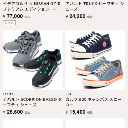
イデアコルサ × NISSAN GT-R
アバルト TRUCK セーフティ シ
プレミアム エディション T-
ューズ
spec
77,000
24,200
¥
¥
税込
税込
取寄せ
Abarth
GULF
アバルト SCORPION BASSO セ
ガルフ #20 キャンバス スニー
ーフティ シューズ
カー
28,600
15,400
¥
¥
税込
税込