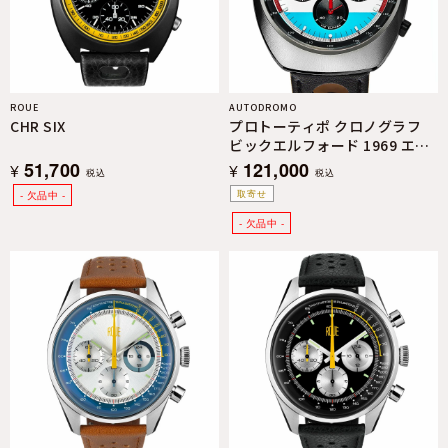
ROUE
AUTODROMO
CHR SIX
プロトーティポ クロノグラフ
ビックエルフォード 1969 エデ
ィション
51,700
121,000
¥
¥
税込
税込
取寄せ