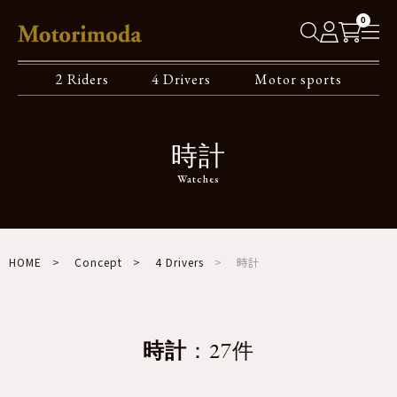
0
2 Riders
4 Drivers
Motor sports
時計
Watches
HOME
Concept
4 Drivers
時計
時計
：27件