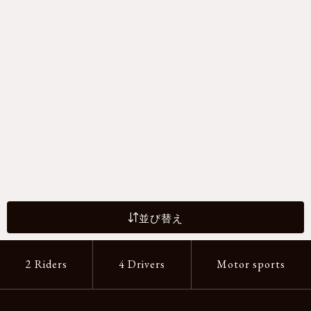
並び替え
2 Riders
4 Drivers
Motor sports