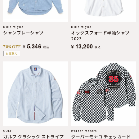
Mille Miglia
Mille Miglia
シャンブレーシャツ
オックスフォード半袖シャツ
2023
5,346
13,200
¥
¥
70%OFF
税込
税込
在庫限り
GULF
Warson Motors
ガルフ クラシック ストライプ
クーパーモナコ チェッカード