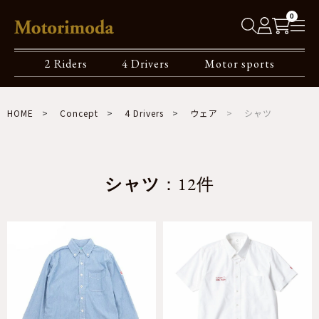
0
2 Riders
4 Drivers
Motor sports
HOME
Concept
4 Drivers
ウェア
シャツ
シャツ
：12件