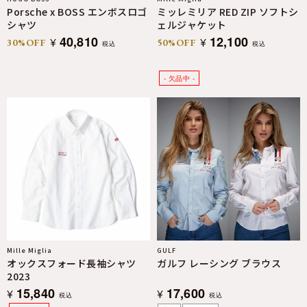
Porsche x BOSS エンボスロゴ
ミッレミリア RED ZIP ソフトシ
シャツ
ェルジャケット
40,810
12,100
¥
¥
30%OFF
50%OFF
税込
税込
Mille Miglia
GULF
オックスフォード長袖シャツ
ガルフ レーシング ブラウス
2023
15,840
17,600
¥
¥
税込
税込