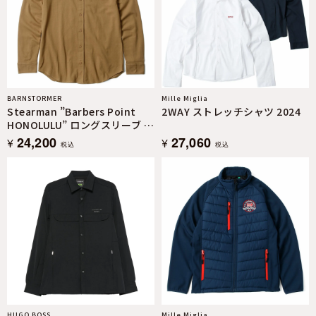
BARNSTORMER
Mille Miglia
Stearman ”Barbers Point
2WAY ストレッチシャツ 2024
HONOLULU” ロングスリーブ シ
ャツ
24,200
27,060
¥
¥
税込
税込
HUGO BOSS
Mille Miglia