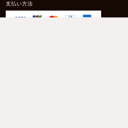
支払い方法
-クレジットカード -あと払い（ペイディ）
-PayPay -楽天ペイ -Amazon Pay
-代金引換（手数料660円） ※宅配便限定
送料
全国一律1,100円
＊メール便配送対象商品は一律330円。
11,000円以上のお買い物で当社負担。
ご利用ガイドはこちら