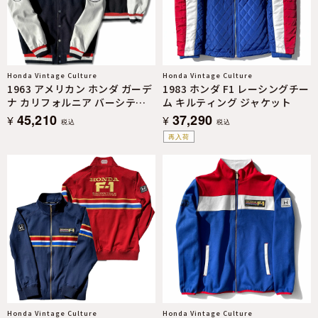
Honda Vintage Culture
Honda Vintage Culture
1963 アメリカン ホンダ ガーデ
1983 ホンダ F1 レーシングチー
ナ カリフォルニア バーシティ
ム キルティング ジャケット
ジャケット
45,210
37,290
¥
¥
税込
税込
再入荷
Honda Vintage Culture
Honda Vintage Culture