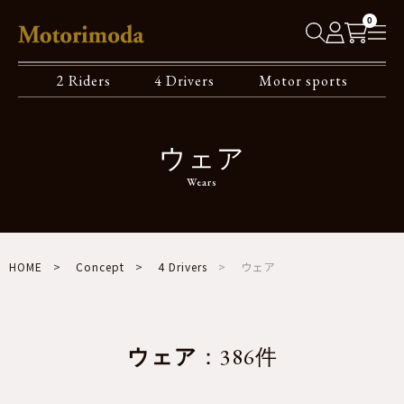
0
2 Riders
4 Drivers
Motor sports
ウェア
Wears
HOME
Concept
4 Drivers
ウェア
ウェア
：386件