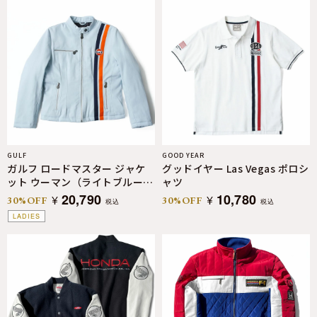
GULF
GOOD YEAR
ガルフ ロードマスター ジャケ
グッドイヤー Las Vegas ポロシ
ット ウーマン（ライトブルー S
ャツ
サイズ）
20,790
10,780
¥
¥
30%OFF
30%OFF
税込
税込
LADIES