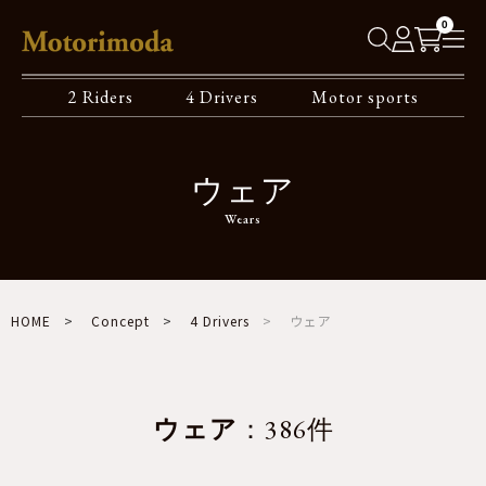
0
2 Riders
4 Drivers
Motor sports
ウェア
Wears
HOME
Concept
4 Drivers
ウェア
ウェア
：386件