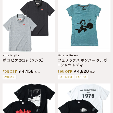
Mille Miglia
Warson Motors
ポロ ピケ 2019（メンズ）
フェリックス ボンバー タルガ
Tシャツ レディ
4,158
4,620
¥
¥
70%OFF
30%OFF
税込
税込
在庫限り
メール便可
LADIES