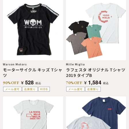
Warson Motors
Mille Miglia
モーターサイクル キッズ Tシャ
ラフェスタ オリジナル Tシャツ
ツ
2019 タイプB
528
1,584
¥
¥
90%OFF
70%OFF
税込
税込
メール便可
在庫限り
KIDS
メール便可
在庫限り