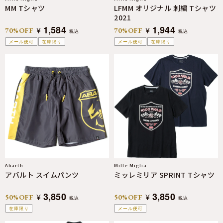
MM Tシャツ
LFMM オリジナル 刺繍 Tシャツ
2021
1,584
1,944
¥
¥
70%OFF
70%OFF
税込
税込
メール便可
在庫限り
メール便可
在庫限り
Abarth
Mille Miglia
アバルト スイムパンツ
ミッレミリア SPRINT Tシャツ
3,850
3,850
¥
¥
50%OFF
50%OFF
税込
税込
在庫限り
メール便可