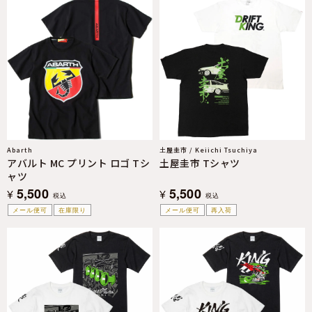
Abarth
土屋圭市 / Keiichi Tsuchiya
アバルト MC プリント ロゴ Tシ
土屋圭市 Tシャツ
ャツ
5,500
5,500
¥
¥
税込
税込
メール便可
在庫限り
メール便可
再入荷