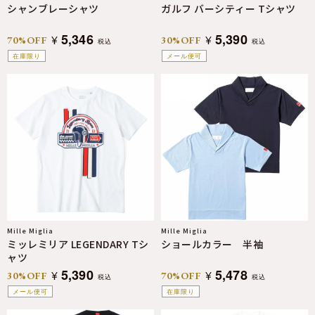
シャンブレーシャツ
ガルフ バーシティー Tシャツ
5,346
5,390
¥
¥
70%OFF
30%OFF
税込
税込
在庫限り
メール便可
Mille Miglia
Mille Miglia
ミッレミリア LEGENDARY Tシ
ショールカラー 半袖
ャツ
5,390
5,478
¥
¥
30%OFF
70%OFF
税込
税込
メール便可
在庫限り