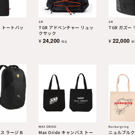
GR
GR
ス トートバッ
TGR アドベンチャー リュッ
TGR ガズー
クサック
24,200
22,000
¥
¥
税込
税
MAX ORIDO
Nurburgring
ス ラージ B
Max Orido キャンバス トー
ニュルブルク