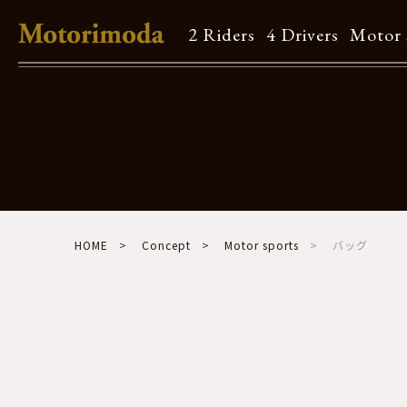
2 Riders
4 Drivers
Motor 
Shop Info
Motorimodaとは
店舗一覧
Brand
HOME
Concept
Motor sports
バッグ
Brand list
Guide
ご利用ガイド