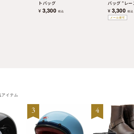
トバッグ
バッグ ”レ
3,300
3,300
¥
¥
税込
税込
メール便可
気アイテム