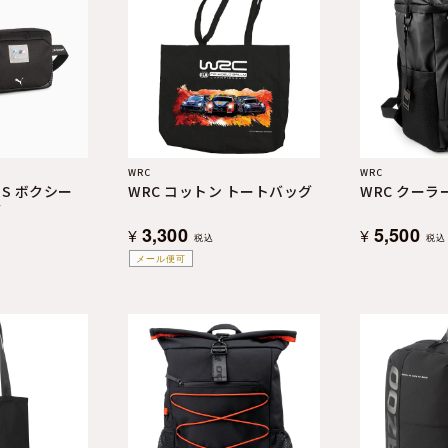
WRC
WRC
MS ボクシー
WRC コットン トートバッグ
WRC クー
グ
3,300
5,500
¥
¥
税込
税込
メール便可