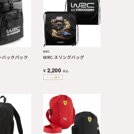
WRC
ラーバックパック
WRC スリングバッグ
2,200
¥
税込
メール便可