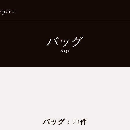
sports
Contents
バッグ
特集一覧
Bags
Information一覧
メルマガ購読
カタログダウンロード
リクルート
バッグ
：73件