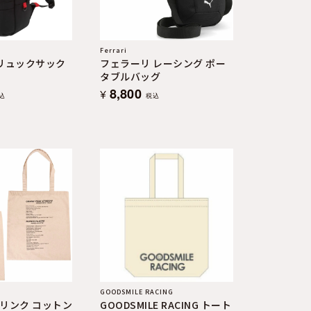
Ferrari
 リュックサック
フェラーリ レーシング ポー
タブルバッグ
8,800
¥
込
税込
GOODSMILE RACING
リンク コットン
GOODSMILE RACING トート