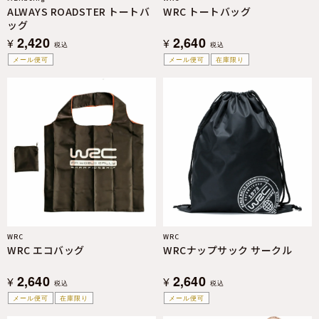
ALWAYS ROADSTER トートバ
WRC トートバッグ
ッグ
2,420
2,640
¥
¥
税込
税込
メール便可
メール便可
在庫限り
WRC
WRC
WRC エコバッグ
WRCナップサック サークル
2,640
2,640
¥
¥
税込
税込
メール便可
在庫限り
メール便可