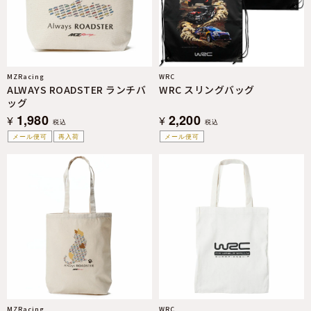
MZRacing
WRC
ALWAYS ROADSTER ランチバ
WRC スリングバッグ
ッグ
1,980
2,200
¥
¥
税込
税込
メール便可
再入荷
メール便可
MZRacing
WRC