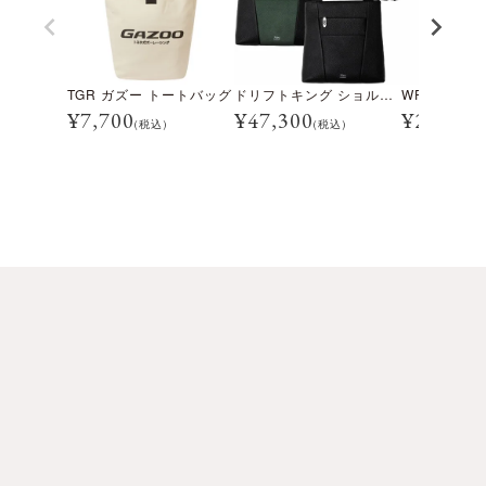
TGR ガズー トートバッグ
ドリフトキング ショルダーバッグ
WRC トー
¥
7,700
¥
47,300
¥
2,640
(税込)
(税込)
(税