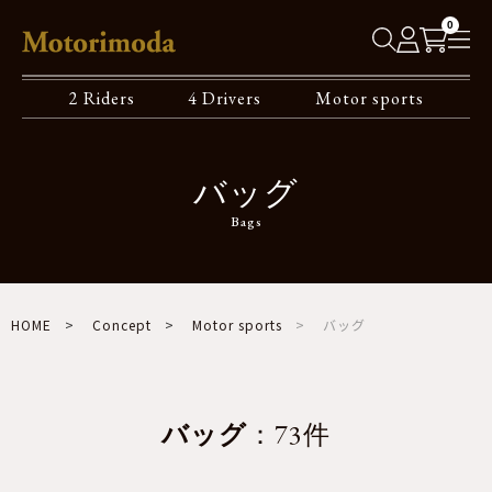
0
2 Riders
4 Drivers
Motor sports
バッグ
Bags
HOME
Concept
Motor sports
バッグ
バッグ
：73件