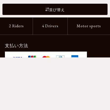
並び替え
2 Riders
4 Drivers
Motor sports
支払い方法
-クレジットカード -あと払い（ペイディ）
-PayPay -楽天ペイ -Amazon Pay
-代金引換（手数料660円） ※宅配便限定
送料