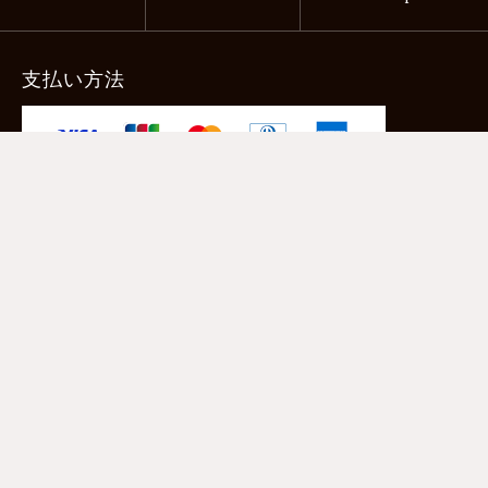
支払い方法
-クレジットカード -あと払い（ペイディ）
-PayPay -楽天ペイ -Amazon Pay
-代金引換（手数料660円） ※宅配便限定
送料
全国一律1,100円
＊メール便配送対象商品は一律330円。
11,000円以上のお買い物で当社負担。