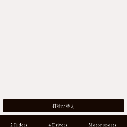
並び替え
2 Riders
4 Drivers
Motor sports