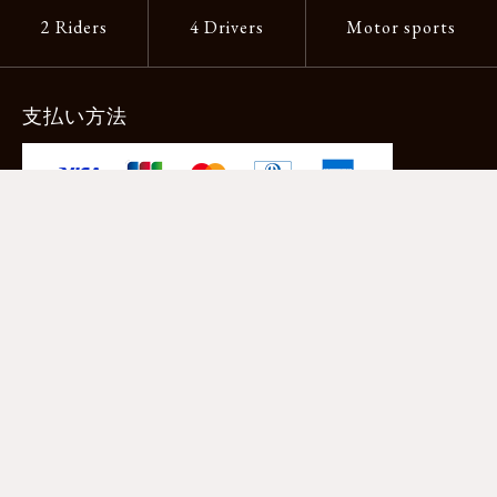
2 Riders
4 Drivers
Motor sports
支払い方法
-クレジットカード -あと払い（ペイディ）
-PayPay -楽天ペイ -Amazon Pay
-代金引換（手数料660円） ※宅配便限定
送料
全国一律1,100円
＊メール便配送対象商品は一律330円。
11,000円以上のお買い物で当社負担。