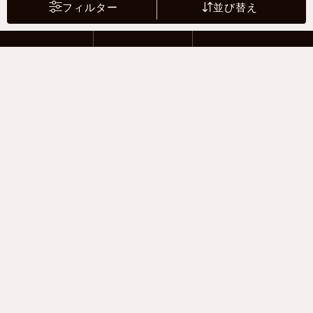
フィルター
並び替え
2 Riders
4 Drivers
Motor sports
支払い方法
-クレジットカード -あと払い（ペイディ）
-PayPay -楽天ペイ -Amazon Pay
-代金引換（手数料660円） ※宅配便限定
送料
全国一律1,100円