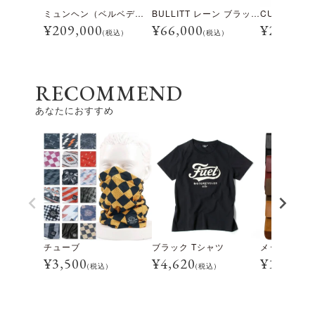
ミュンヘン（ベルベデーレ）
BULLITT レーン ブラック/ホワイト
¥
209,000
¥
66,000
¥
28,600
(税込)
(税込)
RECOMMEND
あなたにおすすめ
チューブ
ブラック Tシャツ
メッセンジャ
¥
3,500
¥
4,620
¥
16,500
(税込)
(税込)