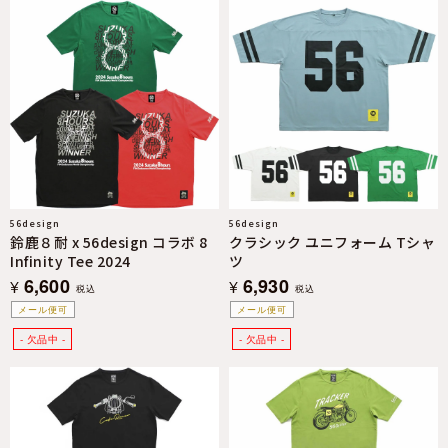
56design
56design
鈴鹿８耐 x 56design コラボ 8
クラシック ユニフォーム Tシャ
Infinity Tee 2024
ツ
6,600
6,930
¥
¥
税込
税込
メール便可
メール便可