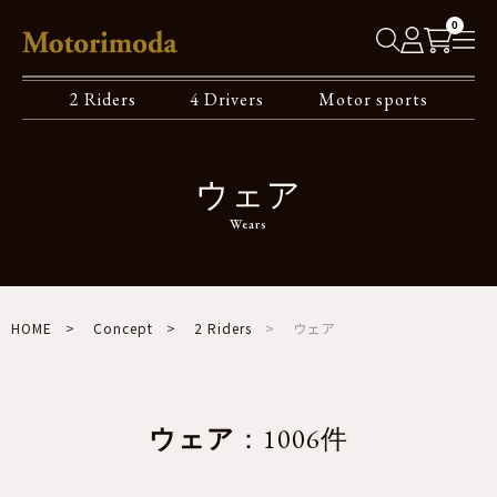
0
2 Riders
4 Drivers
Motor sports
ウェア
Wears
HOME
Concept
2 Riders
ウェア
ウェア
：1006件