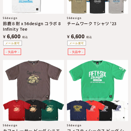
56design
56design
鈴鹿８耐 x 56design コラボ 8
チームワーク Tシャツ '23
Infinity Tee
6,600
6,600
¥
¥
税込
税込
メール便可
メール便可
56design
56design
カフェレーサー ビッグ シルエ
フィフティシックス ビッグ シ