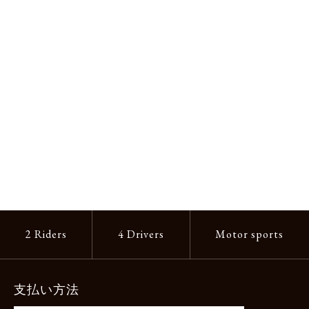
2 Riders
4 Drivers
Motor sports
支払い方法