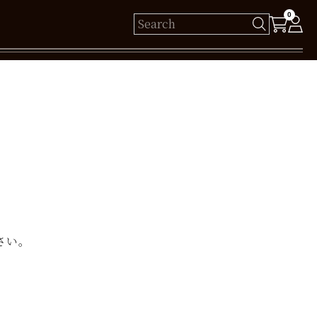
0
様
保有ポイント： pt
ログイン
新規会員登録
さい。