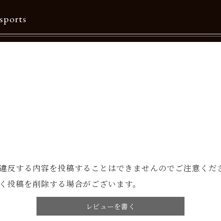
sports
Contents
特集一覧
Information一覧
メルマガ購読
カタログダウンロード
リクルート
違反する内容を投稿することはできませんのでご注意くだ
く投稿を削除する場合がございます。
レビューを書く