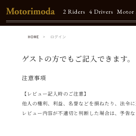
2 Riders
4 Drivers
Motor 
Shop Info
HOME
ログイン
Motorimodaとは
ゲストの方でもご記入できます。
店舗一覧
注意事項
Brand
【レビュー記入時のご注意】
Brand list
他人の権利、利益、名誉などを損ねたり、法令に
レビュー内容が不適切と判断した場合は、予告な
Guide
ご利用ガイド