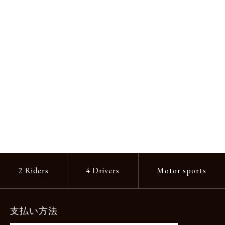
2 Riders
4 Drivers
Motor sports
支払い方法