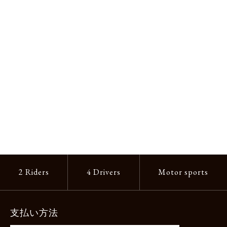
2 Riders
4 Drivers
Motor sports
支払い方法