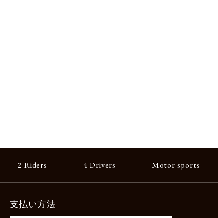
2 Riders
4 Drivers
Motor sports
支払い方法