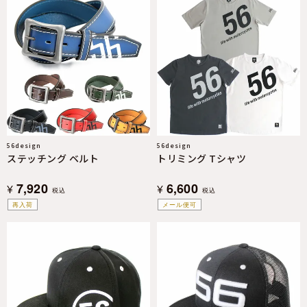
56design
56design
ステッチング ベルト
トリミング Tシャツ
7,920
6,600
¥
¥
税込
税込
再入荷
メール便可