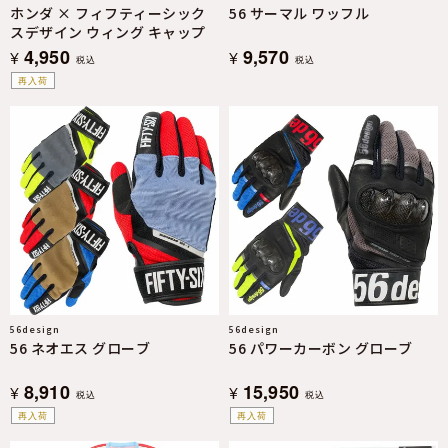
ホンダ × フィフティーシック
56 サーマル ワッフル
スデザイン ウィング キャップ
4,950
9,570
¥
¥
税込
税込
再入荷
56design
56design
56 ネオエス グローブ
56 パワーカーボン グローブ
8,910
15,950
¥
¥
税込
税込
再入荷
再入荷