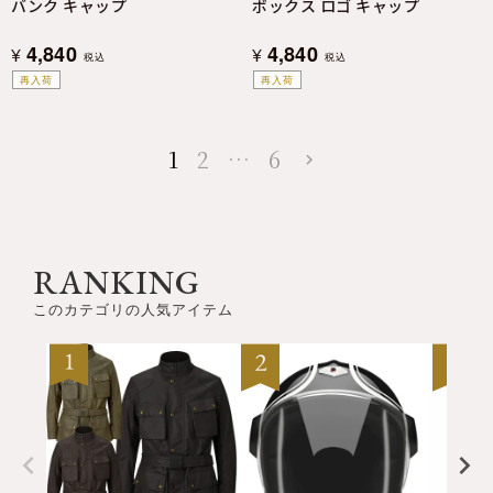
バンク キャップ
ボックス ロゴ キャップ
4,840
4,840
¥
¥
税込
税込
再入荷
再入荷
1
2
…
6
RANKING
このカテゴリの人気アイテム