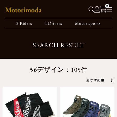
0
2 Riders
4 Drivers
Motor sports
SEARCH RESULT
56デザイン
：105件