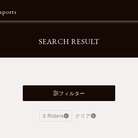
sports
Contents
SEARCH RESULT
特集一覧
Information一覧
メルマガ購読
カタログダウンロード
フィルター
リクルート
2 Riders
クリア