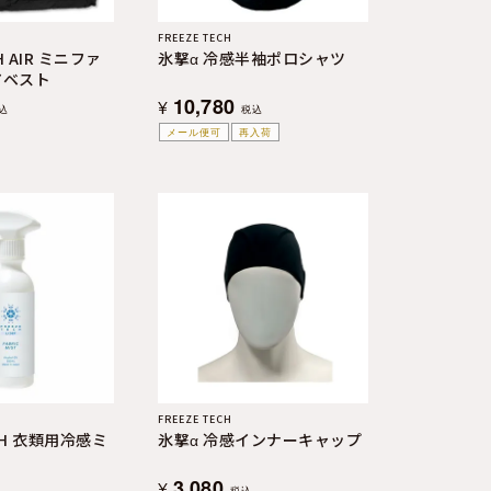
FREEZE TECH
H AIR ミニファ
氷撃α 冷感半袖ポロシャツ
アベスト
10,780
¥
込
税込
メール便可
再入荷
FREEZE TECH
ECH 衣類用冷感ミ
氷撃α 冷感インナーキャップ
3,080
¥
税込