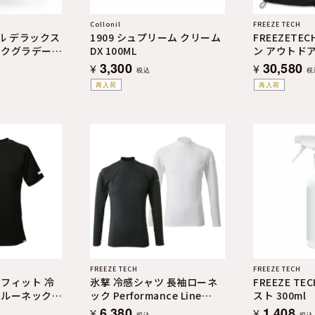
Collonil
FREEZE TECH
ル デラックス
1909 シュプリーム クリーム
FREEZETEC
ークグラデーシ
DX 100ML
ン アウトド
3,300
30,580
¥
¥
税込
税
再入荷
再入荷
FREEZE TECH
FREEZE TECH
フィット 冷
氷撃 冷感シャツ 長袖ローネ
FREEZE T
クルーネック
ック Performance Line
スト 300ml
ine LIDEF
LIDEF
6,380
1,408
¥
¥
税込
税込