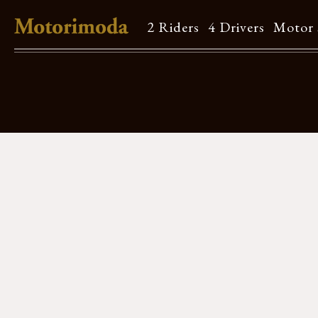
2 Riders
4 Drivers
Motor 
Shop Info
Motorimodaとは
店舗一覧
Brand
Brand list
Guide
ご利用ガイド