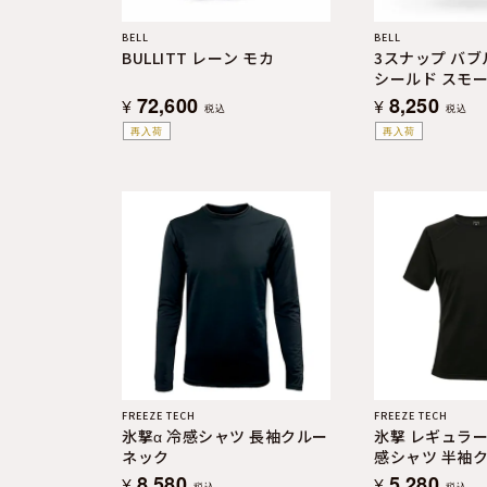
BELL
BELL
BULLITT レーン モカ
3スナップ バブ
シールド スモ
ョン
72,600
8,250
¥
¥
税込
税込
再入荷
再入荷
FREEZE TECH
FREEZE TECH
氷撃α 冷感シャツ 長袖クルー
氷撃 レギュラー
ネック
感シャツ 半袖
Performance L
8,580
5,280
¥
¥
税込
税込