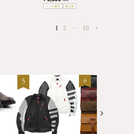
メール便可
再入荷
1
2
…
10