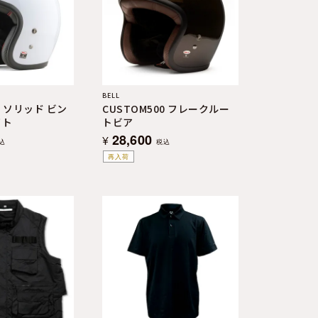
BELL
0 ソリッド ビン
CUSTOM500 フレークルー
イト
トビア
28,600
¥
込
税込
再入荷