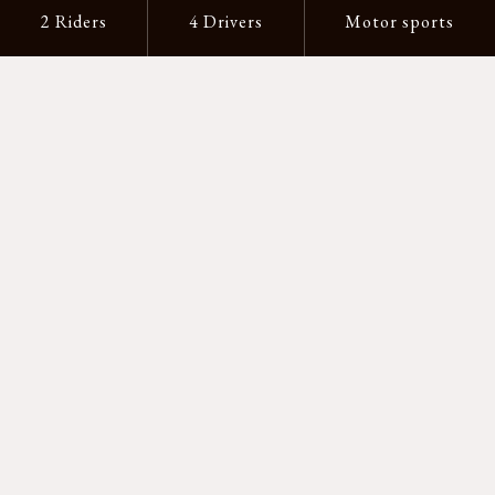
2 Riders
4 Drivers
Motor sports
支払い方法
-クレジットカード -あと払い（ペイディ）
-PayPay -楽天ペイ -Amazon Pay
-代金引換（手数料660円） ※宅配便限定
送料
全国一律1,100円
＊メール便配送対象商品は一律330円。
11,000円以上のお買い物で当社負担。