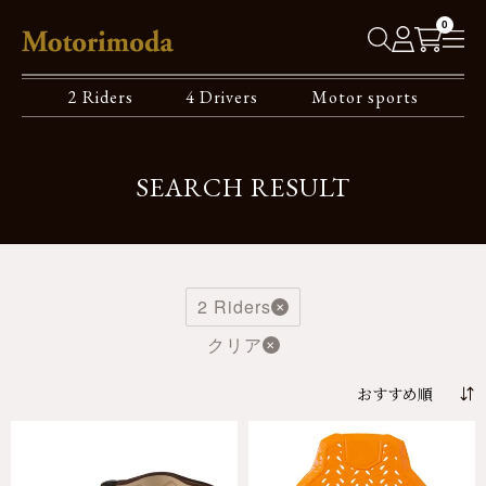
0
2 Riders
4 Drivers
Motor sports
SEARCH RESULT
2 Riders
クリア