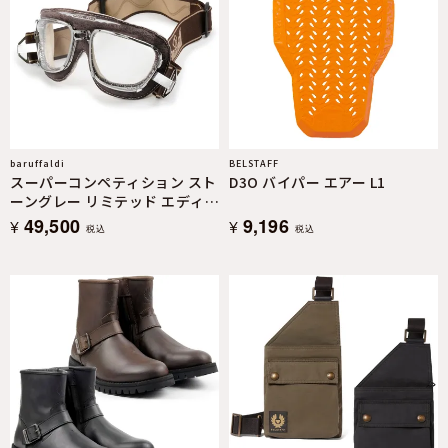
baruffaldi
BELSTAFF
スーパーコンペティション スト
D3O バイパー エアー L1
ーングレー リミテッド エディ
ション
49,500
9,196
¥
¥
税込
税込