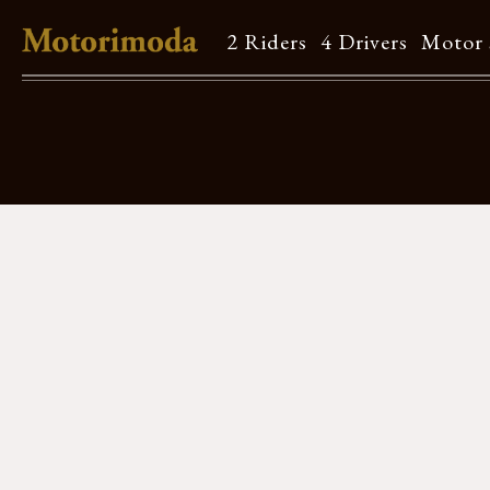
2 Riders
4 Drivers
Motor 
Shop Info
Motorimodaとは
店舗一覧
Brand
Brand list
Guide
ご利用ガイド