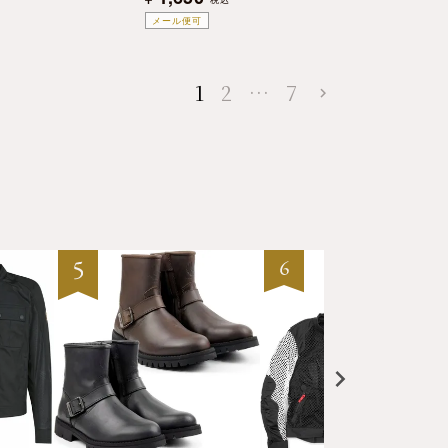
メール便可
1
2
…
7