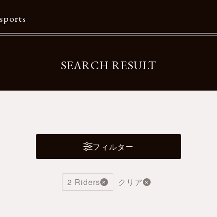
sports
Contents
SEARCH RESULT
特集一覧
Information一覧
メルマガ購読
カタログダウンロード
フィルター
リクルート
2 Riders
クリア