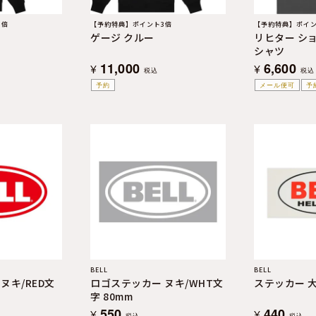
3倍
【予約特典】ポイント3倍
【予約特典】ポイン
ィ
ゲージ クルー
リヒター シ
シャツ
11,000
6,600
¥
¥
税込
税込
予約
メール便可
予
BELL
BELL
ヌキ/RED文
ロゴステッカー ヌキ/WHT文
ステッカー 
字 80mm
550
440
¥
¥
税込
税込