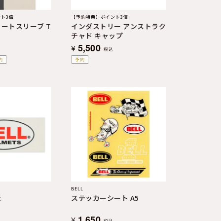
ト3倍
【予約特典】ポイント3倍
ョートスリーブ T
インダストリー アンストラク
チャド キャップ
5,500
¥
税込
約
予約
BELL
大
ステッカーシート A5
1,650
¥
税込