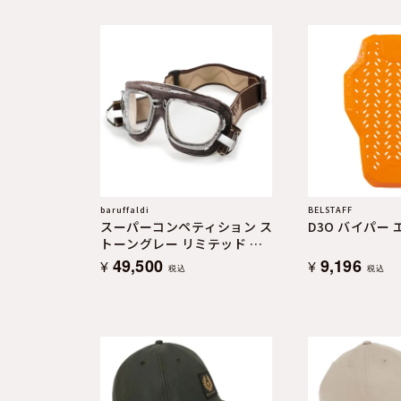
よくある質問
お問合せ
baruffaldi
BELSTAFF
スーパーコンペティション ス
D3O バイパー 
トーングレー リミテッド エ
ディション
49,500
9,196
¥
¥
税込
税込