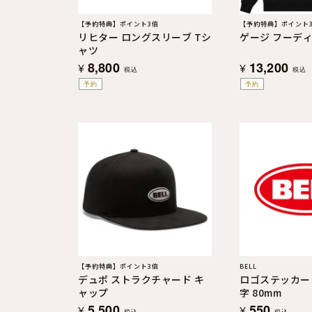
【予約特典】ポイント3倍
【予約特典】ポイント
リヒター ロングスリーブ Tシ
ゲージ フーデ
ャツ
8,800
13,200
¥
¥
税込
税込
予約
予約
【予約特典】ポイント3倍
BELL
デュポ ストラクチャード キ
ロゴステッカー 
ャップ
字 80mm
5,500
550
¥
¥
税込
税込