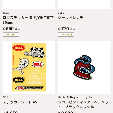
BELL
BELL
ロゴステッカー ヌキ/WHT文字
シールドレンチ
80mm
550
770
¥
¥
税込
税込
メール便可
メール便可
BELL
Maria Riding Motorcycle
ステッカーシート A5
ラペルピン - マリア・ヘルメッ
ト - ブラックニッケル
1,650
2,200