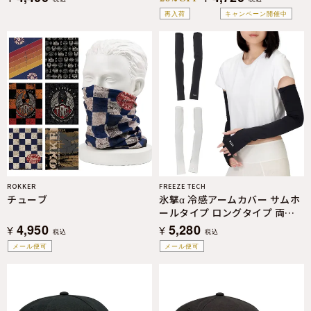
再入荷
キャンペーン開催中
ROKKER
FREEZE TECH
チューブ
氷撃α 冷感アームカバー サムホ
ールタイプ ロングタイプ 両腕
用 White Black LIDEF FREEZE
4,950
5,280
¥
¥
税込
税込
TECH
メール便可
メール便可