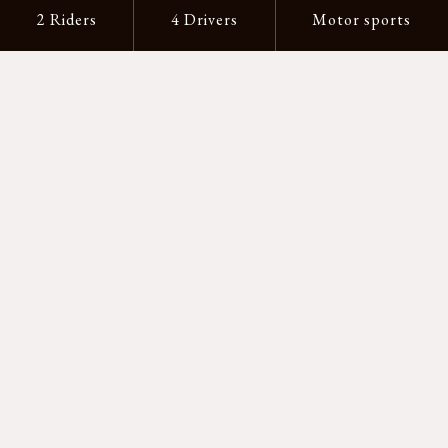
2 Riders
4 Drivers
Motor sports
支払い方法
-クレジットカード -あと払い（ペイディ）
-PayPay -楽天ペイ -Amazon Pay
-代金引換（手数料660円） ※宅配便限定
送料
全国一律1,100円
＊メール便配送対象商品は一律330円。
11,000円以上のお買い物で当社負担。