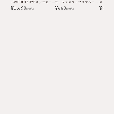
LOVEROTARY2ステッカーシート
ラ・フェスタ・プリマベーラ ステッカー
ステッカ
¥
1,650
¥
660
¥
500
(税込)
(税込)
(