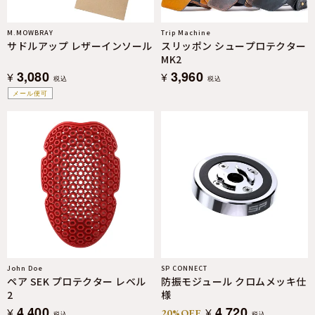
M.MOWBRAY
Trip Machine
サドルアップ レザーインソール
スリッポン シュープロテクター
MK2
3,080
3,960
¥
¥
税込
税込
メール便可
John Doe
SP CONNECT
ペア SEK プロテクター レベル
防振モジュール クロムメッキ仕
2
様
4,400
4,720
¥
¥
20%OFF
税込
税込