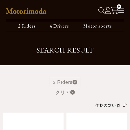
0
2 Riders
4 Drivers
Motor sports
SEARCH RESULT
2 Riders
クリア