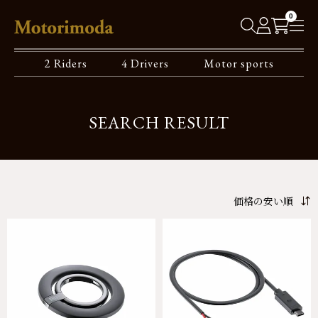
0
2 Riders
4 Drivers
Motor sports
SEARCH RESULT