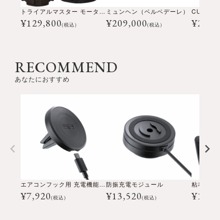
トライアルマスター モーターサイクル ジャケット
ミュンヘン（ベルベデーレ）
¥
129,800
¥
209,000
¥
28,6
(税込)
(税込)
RECOMMEND
あなたにおすすめ
エアコンフック用 充電機能搭載 マグネットマウント
防振充電モジュール
粘着式 充
¥
7,920
¥
13,520
¥
11,1
(税込)
(税込)