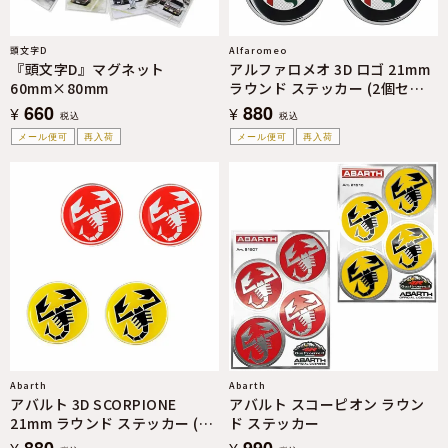
頭文字D
Alfaromeo
『頭文字D』マグネット
アルファロメオ 3D ロゴ 21mm
60mm×80mm
ラウンド ステッカー (2個セッ
ト)
660
880
¥
¥
税込
税込
メール便可
再入荷
メール便可
再入荷
Abarth
Abarth
アバルト 3D SCORPIONE
アバルト スコーピオン ラウン
21mm ラウンド ステッカー (2
ド ステッカー
個セット)
880
990