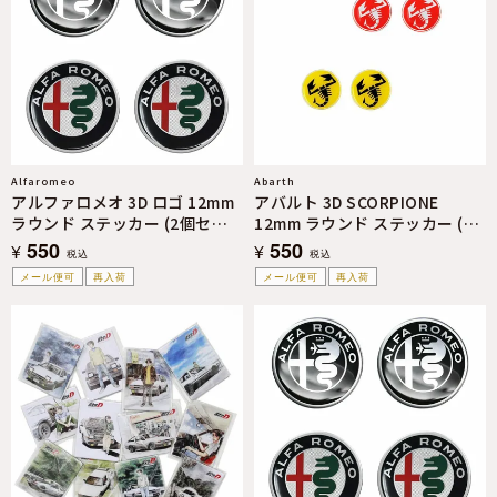
Alfaromeo
Abarth
アルファロメオ 3D ロゴ 12mm
アバルト 3D SCORPIONE
ラウンド ステッカー (2個セッ
12mm ラウンド ステッカー (2
ト)
個セット)
550
550
¥
¥
税込
税込
メール便可
再入荷
メール便可
再入荷