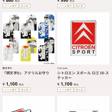
¥
¥
税込
税込
メール便可
再入荷
メール便可
再入荷
頭文字D
Citroen
『頭文字D』 アクリルお守り
シトロエン スポール ロゴ 3D ス
テッカー
1,100
1,100
¥
¥
税込
税込
メール便可
再入荷
メール便可
再入荷