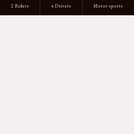
2 Riders
4 Drivers
Motor sports
支払い方法
-クレジットカード -あと払い（ペイディ）
-PayPay -楽天ペイ -Amazon Pay
-代金引換（手数料660円） ※宅配便限定
送料
全国一律1,100円
＊メール便配送対象商品は一律330円。
11,000円以上のお買い物で当社負担。