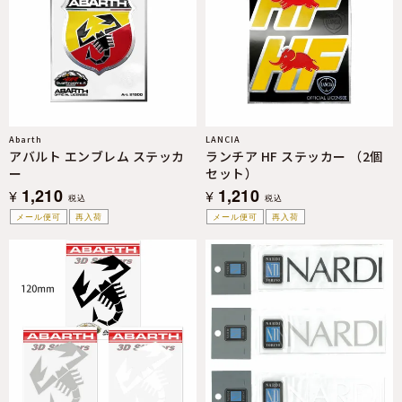
Abarth
LANCIA
アバルト エンブレム ステッカ
ランチア HF ステッカー （2個
ー
セット）
1,210
1,210
¥
¥
税込
税込
メール便可
再入荷
メール便可
再入荷