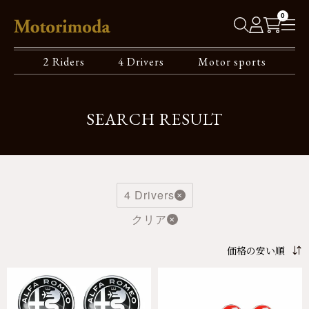
0
2 Riders
4 Drivers
Motor sports
SEARCH RESULT
4 Drivers
クリア