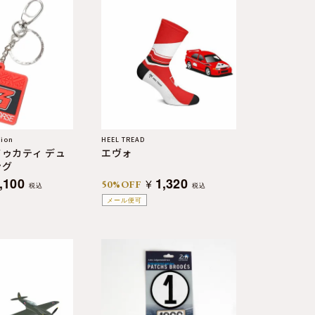
tion
HEEL TREAD
ドゥカティ デュ
エヴォ
ング
,100
1,320
¥
50%OFF
税込
税込
メール便可