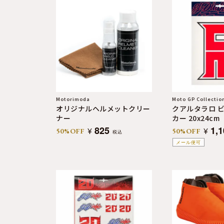
よくある質問
お問合せ
Motorimoda
Moto GP Collectio
オリジナルヘルメットクリー
クアルタラロ ビ
ナー
カー 20x24cm
825
1,
¥
¥
50%OFF
50%OFF
税込
メール便可