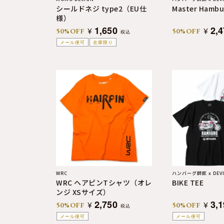
シールドネジ type2（EU仕
Master Hambu
様）
1,650
2,
¥
¥
50%OFF
50%OFF
税込
メール便可
在庫限り
WRC
ハンバーグ師匠 x DEVI
WRC ヘアピンTシャツ（オレ
BIKE TEE
ンジ XSサイズ）
2,750
3,
¥
¥
50%OFF
50%OFF
税込
メール便可
メール便可