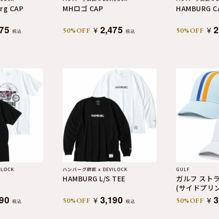
rg CAP
MHロゴ CAP
HAMBURG C
475
2,475
2
¥
¥
50%OFF
50%OFF
税込
税込
LOCK
ハンバーグ師匠 x DEVILOCK
GULF
HAMBURG L/S TEE
ガルフ スト
(サイドプリン
190
3,190
3
¥
¥
50%OFF
50%OFF
税込
税込