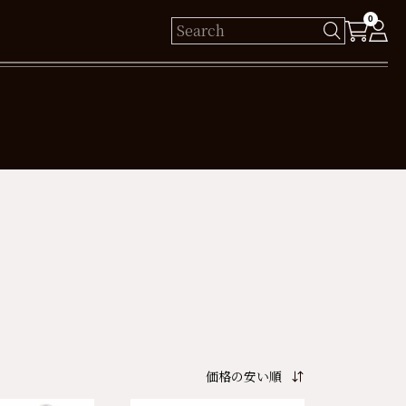
0
様
保有ポイント： pt
ログイン
新規会員登録