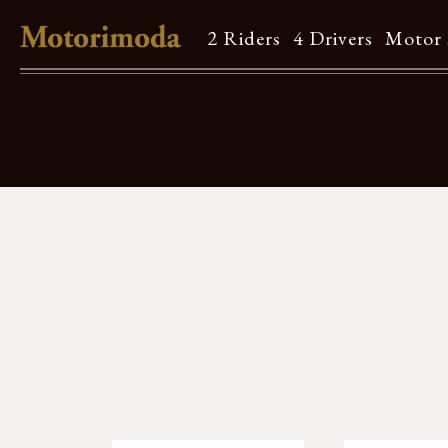
2 Riders
4 Drivers
Motor 
Shop Info
Motorimodaとは
店舗一覧
Brand
Brand list
Guide
ご利用ガイド