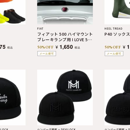
FIAT
HEEL TREAD
フィアット 500 ハイマウント
P40 ソックス
ブレーキランプ用 I LOVE 500
ロゴステッカー
375
1,650
1
¥
¥
50%OFF
50%OFF
税込
税込
メール便可
メール便可
LOCK
ハンバーグ師匠 x DEVILOCK
ハンバーグ師匠 x D