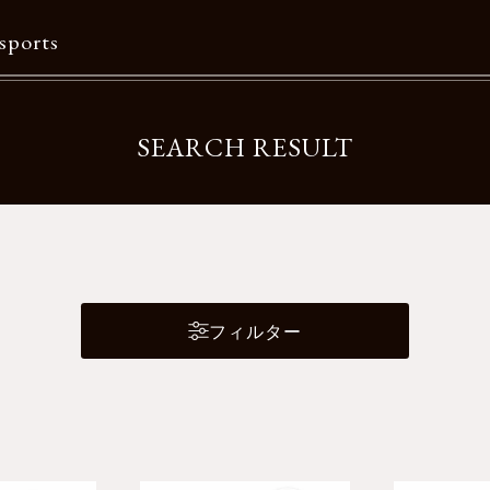
sports
Contents
SEARCH RESULT
特集一覧
Information一覧
メルマガ購読
カタログダウンロード
フィルター
リクルート