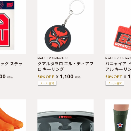
n
Moto GP Collection
Moto GP Collec
ッグ ステッ
クアルタラロ エル・ディアブ
バニャイア 
ロ キーリング
アル キーリ
100
1,100
1
¥
¥
50%OFF
50%OFF
税込
税込
メール便可
メール便可