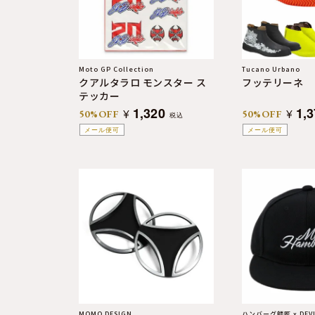
Moto GP Collection
Tucano Urbano
クアルタラロ モンスター ス
フッテリーネ
テッカー
1,320
1,
¥
¥
50%OFF
50%OFF
税込
メール便可
メール便可
MOMO DESIGN
ハンバーグ師匠 x DEVI