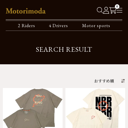
0
2 Riders
4 Drivers
Motor sports
SEARCH RESULT