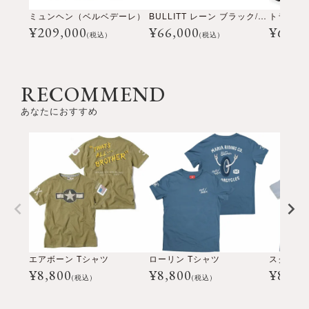
ミュンヘン（ベルベデーレ）
BULLITT レーン ブラック/ホワイト
¥
209,000
¥
66,000
¥
69,3
(税込)
(税込)
RECOMMEND
あなたにおすすめ
エアボーン Tシャツ
ローリン Tシャツ
スクリュ
¥
8,800
¥
8,800
¥
8,80
(税込)
(税込)