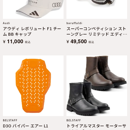
Audi
baruffaldi
アウディ レボリュート F1 チー
スーパーコンペティション スト
ム BB キャップ
ーングレー リミテッド エディ
ション
11,000
49,500
¥
¥
税込
税込
BELSTAFF
BELSTAFF
D3O バイパー エアー L1
トライアルマスター モーターサ