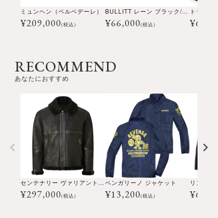
ミュンヘン（ベルベデーレ）
BULLITT レーン ブラック/ホワイト
¥
209,000
¥
66,000
¥
69,3
(税込)
(税込)
RECOMMEND
あなたにおすすめ
センテナリー ヴァリアント ジャケット
ベンガリーノ ジャケット
リンカー
¥
297,000
¥
13,200
¥
61,6
(税込)
(税込)