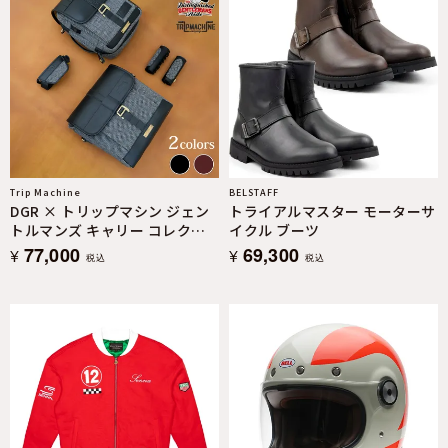
Trip Machine
BELSTAFF
DGR × トリップマシン ジェン
トライアルマスター モーターサ
トルマンズ キャリー コレクタ
イクル ブーツ
ーズセット
77,000
69,300
¥
¥
税込
税込