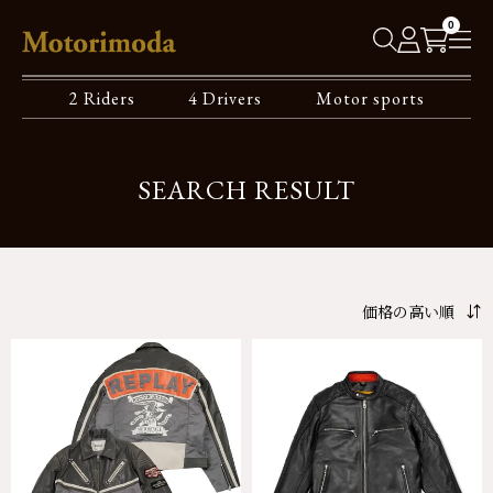
0
2 Riders
4 Drivers
Motor sports
SEARCH RESULT