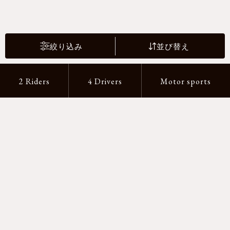
絞り込み
並び替え
2 Riders
4 Drivers
Motor sports
支払い方法
-クレジットカード -あと払い（ペイディ）
-PayPay -楽天ペイ -Amazon Pay
-代金引換（手数料660円） ※宅配便限定