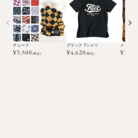
チューブ
ブラック Tシャツ
メッセン
¥
3,500
¥
4,620
¥
16,5
(税込)
(税込)