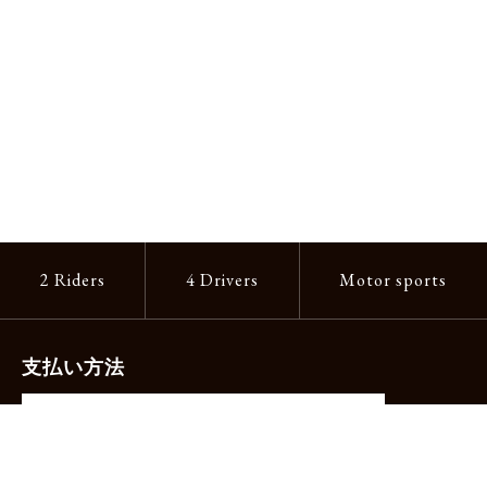
2 Riders
4 Drivers
Motor sports
支払い方法