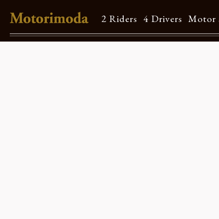
2 Riders
4 Drivers
Motor 
Shop Info
Motorimodaとは
店舗一覧
Brand
Brand list
Guide
ご利用ガイド