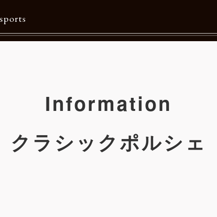
sports
Contents
特集一覧
Information
Information一覧
メルマガ購読
クラシックポルシェ
カタログダウンロード
リクルート