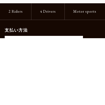
2 Riders
4 Drivers
Motor sports
支払い方法
-クレジットカード（主要ブランド各種）
-PayPay -楽天ペイ -Amazon Pay
-代金引換（手数料660円）※宅配便限定
送料
全国一律1,100円
＊メール便配送対象商品は一律330円。