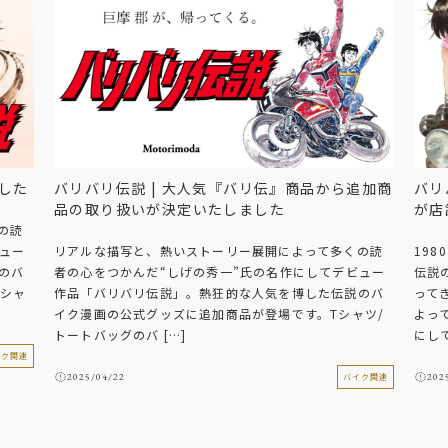
ました
バリバリ伝説 | 大人気『バリ伝』商品から追加商
バリ
品の取り扱いが決定いたしました
が店
の読
ュー
リアルな描写と、熱いストーリー展開によって多くの読
19
のバ
者の心をつかんだ“しげの秀一”氏の名作にしてデビュー
伝説
Tシャ
作品「バリバリ伝説」。熱狂的な人気を博した伝説のバ
って
イク漫画の公式グッズに追加商品が登場です。Tシャツ/
よっ
トートバッグのバ […]
にして
イク関連
2025/04/22
202
バイク関連