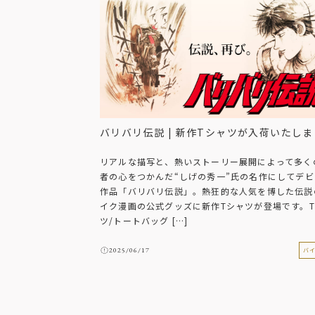
よくある質問
お問合せ
バリバリ伝説 | 新作Tシャツが入荷いたし
リアルな描写と、熱いストーリー展開によって多く
者の心をつかんだ“しげの秀一”氏の名作にしてデビ
作品「バリバリ伝説」。熱狂的な人気を博した伝説
イク漫画の公式グッズに新作Tシャツが登場です。
ツ/トートバッグ […]
2025/06/17
バ