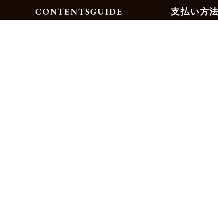
CONTENTS
GUIDE
支払い方
Motorimodaとは
ご利用ガイド
店舗一覧
よくある質問
リクルート
お問合せ
お得な会員サービス
サイズ交換無料