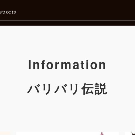
sports
Contents
特集一覧
Information
Information一覧
メルマガ購読
バリバリ伝説
カタログダウンロード
リクルート