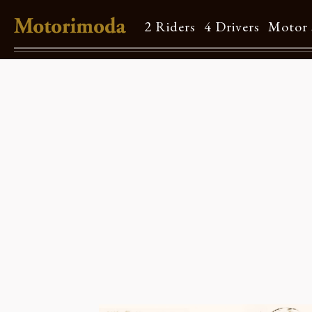
2 Riders
4 Drivers
Motor 
Shop Info
Motorimodaとは
店舗一覧
Brand
Brand list
Guide
ご利用ガイド