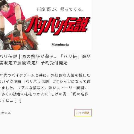
バリ伝説 | あの熱狂が蘇る。『バリ伝』商品
舗限定で展開決定!! 予約受付開始
80年代のバイクブームと共に、熱狂的な人気を博した
のバイク漫画「バリバリ伝説」がTシャツになって還
きました。リアルな描写と、熱いストーリー展開に
て多くの読者の心をつかんだ“しげの秀一”氏の名作
デビュ […]
5/04/16
バイク関連