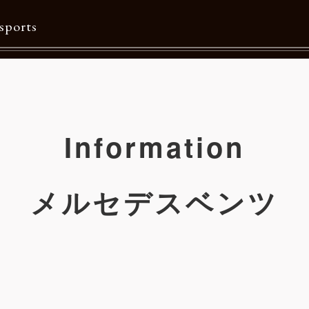
sports
Contents
特集一覧
Information
Information一覧
メルマガ購読
メルセデスベンツ
カタログダウンロード
リクルート