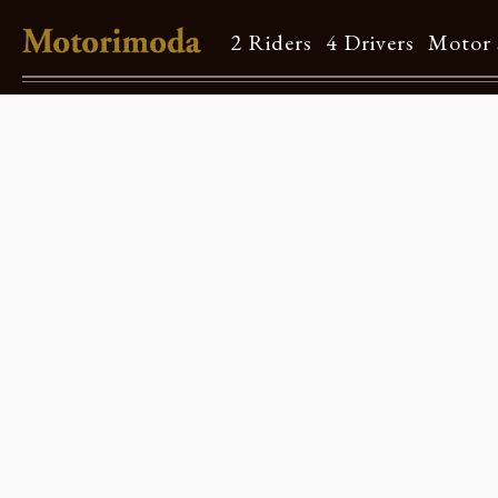
2 Riders
4 Drivers
Motor 
Shop Info
Motorimodaとは
店舗一覧
Brand
Brand list
Guide
ご利用ガイド