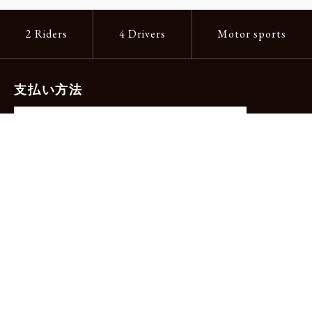
2 Riders
4 Drivers
Motor sports
支払い方法
-クレジットカード（主要ブランド各種）
-PayPay -楽天ペイ -Amazon Pay
-代金引換（手数料660円）※宅配便限定
送料
全国一律1,100円
＊メール便配送対象商品は一律330円。