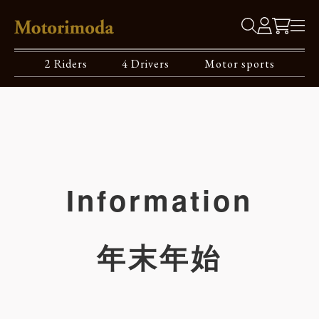
2 Riders
4 Drivers
Motor sports
Information
年末年始