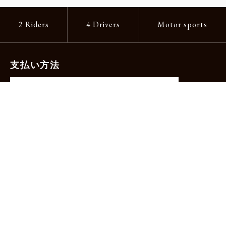
2 Riders
4 Drivers
Motor sports
支払い方法
-クレジットカード（主要ブランド各種）
-PayPay -楽天ペイ -Amazon Pay
-代金引換（手数料660円）※宅配便限定
送料
全国一律1,100円
＊メール便配送対象商品は一律330円。