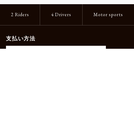
2 Riders
4 Drivers
Motor sports
支払い方法
-クレジットカード（主要ブランド各種）
-PayPay -楽天ペイ -Amazon Pay
-代金引換（手数料660円）※宅配便限定
送料
全国一律1,100円
＊メール便配送対象商品は一律330円。