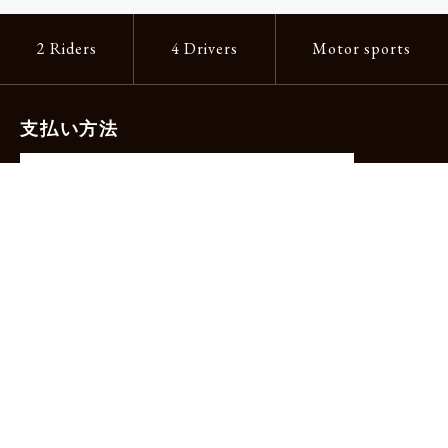
2 Riders
4 Drivers
Motor sports
支払い方法
-クレジットカード（主要ブランド各種）
-PayPay -楽天ペイ -Amazon Pay
-代金引換（手数料660円）※宅配便限定
送料
全国一律1,100円
＊メール便配送対象商品は一律330円。