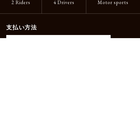
2 Riders
4 Drivers
Motor sports
支払い方法
-クレジットカード（主要ブランド各種）
-PayPay -楽天ペイ -Amazon Pay
-代金引換（手数料660円）※宅配便限定
送料
全国一律1,100円
＊メール便配送対象商品は一律330円。
11,000円以上のお買い物で当社負担。