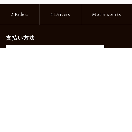
2 Riders
4 Drivers
Motor sports
支払い方法
-クレジットカード（主要ブランド各種）
-PayPay -楽天ペイ -Amazon Pay
-代金引換（手数料660円）※宅配便限定
送料
全国一律1,100円
＊メール便配送対象商品は一律330円。