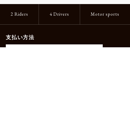
2 Riders
4 Drivers
Motor sports
支払い方法
-クレジットカード（主要ブランド各種）
-PayPay -楽天ペイ -Amazon Pay
-代金引換（手数料660円）※宅配便限定
送料
全国一律1,100円
＊メール便配送対象商品は一律330円。