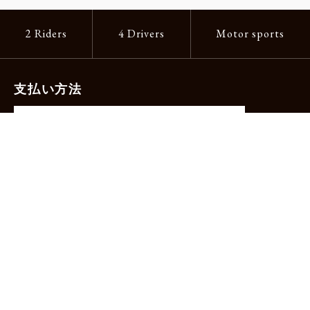
2 Riders
4 Drivers
Motor sports
支払い方法
-クレジットカード（主要ブランド各種）
-PayPay -楽天ペイ -Amazon Pay
-代金引換（手数料660円）※宅配便限定
送料
全国一律1,100円
＊メール便配送対象商品は一律330円。